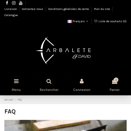
Livraison
Contactez-nous
Conditions générales de vente
Plan du site
Catalogue
Français
Liste de souhaits (
0
)
0
Menu
Rechercher
Connexion
Panier
Accueil
FAQ
FAQ