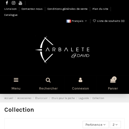
Livraison
Contactez-nous
Conditions générales de vente
Plan du site
Catalogue
Français
Liste de souhaits (
0
)
0
Menu
Rechercher
Connexion
Panier
Accueil
Accessoires
Étuis cuir
Etuis pour la poche
Laguiole
Collection
Collection
Pertinence
2