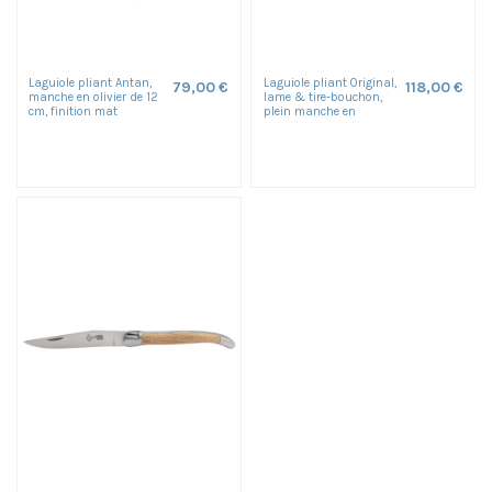
Laguiole pliant Antan,
Laguiole pliant Original,
79,00 €
118,00 €
manche en olivier de 12
lame & tire-bouchon,
cm, finition mat
plein manche en
aluminium