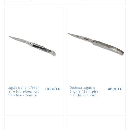
Laguiole pliant Antan,
Couteau Laguiole
118,00 €
49,90 €
lame & tire-bouchon,
Original 12 cm, plein
manche en corne de
manche tout inox ,
zébu
finition satinée