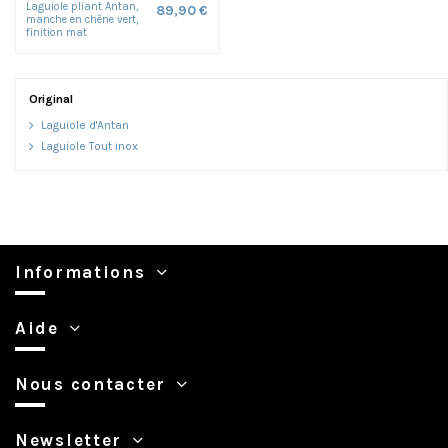
Laguiole pliant Antan,
89,90 €
manche en chêne vert,
finition mat
Original
Laguiole d'Antan
Laguiole Tout inox
Informations
Aide
Nous contacter
Newsletter