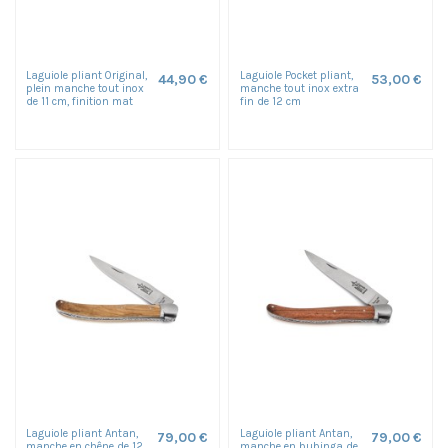
Laguiole pliant Original,
Laguiole Pocket pliant,
44,90 €
53,00 €
plein manche tout inox
manche tout inox extra
de 11 cm, finition mat
fin de 12 cm
Laguiole pliant Antan,
Laguiole pliant Antan,
79,00 €
79,00 €
manche en chêne de 12
manche en bubinga de