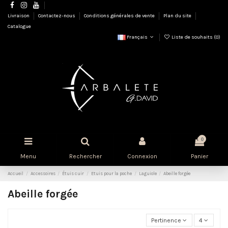
Livraison
Contactez-nous
Conditions générales de vente
Plan du site
Catalogue
Français
Liste de souhaits (
0
)
0
Menu
Rechercher
Connexion
Panier
Accueil
Accessoires
Étuis cuir
Etuis pour la poche
Laguiole
Abeille forgée
Abeille forgée
Pertinence
4