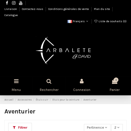
Livraison
Contactez-nous
Conditions générales de vente
Plan du site
Catalogue
Français
Liste de souhaits (
0
)
0
Menu
Rechercher
Connexion
Panier
Accueil
Accessoires
Étuis cuir
Etuis pour la ceinture
Aventurier
Aventurier
Filtrer
Pertinence
2