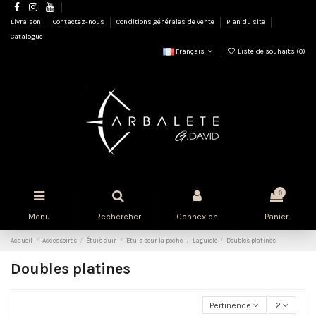
Livraison
Contactez-nous
Conditions générales de vente
Plan du site
Catalogue
Français
Liste de souhaits (
0
)
0
Menu
Rechercher
Connexion
Panier
Accueil
Accessoires
Étuis cuir
Etuis pour la poche
Laguiole
Doubles platines
Doubles platines
Pertinence
2