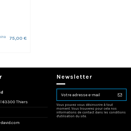
mina
75,00 €
r
Newsletter
id
l 63300 Thiers
Vous pouvez vous désinscrire à tout
moment. Vous trouverez pour cela nos
informations de contact dans les conditions
d'utilisation du site.
-david.com