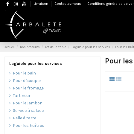
Livraison
Contactez-nous
Conditions générales de ve
Accueil
Nos produits
Art de la table
Laguiole pour les services
Pour les huî
Pour les
Laguiole pour les services
Pour le pain
Pour découper
Pour le fromage
Tartineur
Pour le jambon
Service à salade
Pelle à tarte
Pour les huîtres