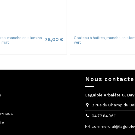
tres, manche en stamina
Couteau à huîtres, manche en sta
78,00 €
on mat
vert
Nous contacte
e
Laguiole Arbalète G. Dav
3 rue du Champ du Bai
z-nous
04.73.94.36.11
ite
commercial@laguiole