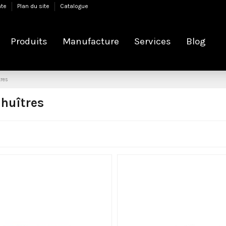
nte
Plan du site
Catalogue
Produits
Manufacture
Services
Blog
tres
 huîtres