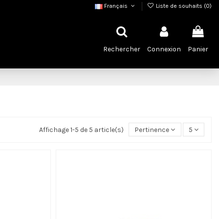
Français
Liste de souhaits (
0
)
Rechercher
Connexion
Panier
Affichage 1-5 de 5 article(s)
Pertinence
5