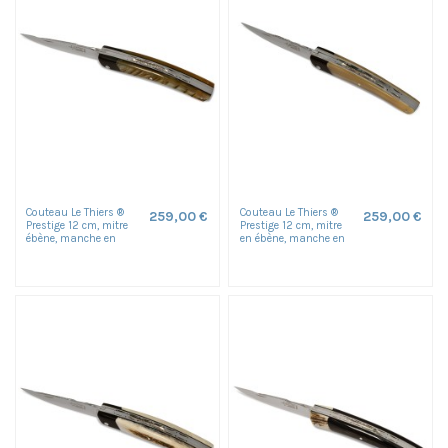
Couteau Le Thiers ®
Couteau Le Thiers ®
259,00 €
259,00 €
Prestige 12 cm, mitre
Prestige 12 cm, mitre
ébène, manche en
en ébène, manche en
corne de bélier, finition
pointe de corne
polie
blonde,...