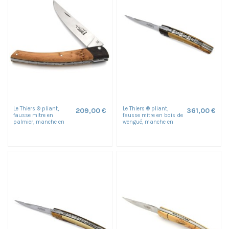
Le Thiers ® pliant,
Le Thiers ® pliant,
209,00 €
361,00 €
fausse mitre en
fausse mitre en bois de
palmier, manche en
wengué, manche en
genévrier de 12 cm,
genévrier, finition mat
finition mat