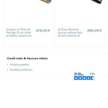
Couteau Le Thiers ®
Le Thiers ® pliant
279,00 €
280,00 €
Prestige 12 cm, mitre
fausse mitre en bois
en ébène, manche en
de cerf, manche en
bois de cerf , finition...
buffle noir de 12 cm,...
Ciselé main & fausses mitres
Simple platine
Doubles platines
Informations