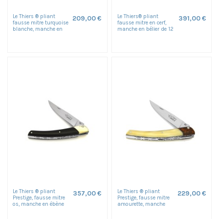
Le Thiers ® pliant
Le Thiers® pliant
209,00 €
391,00 €
fausse mitre turquoise
fausse mitre en cerf,
blanche, manche en
manche en bélier de 12
buffle noir de 12 cm,...
cm, finition brillant
Le Thiers ® pliant
Le Thiers ® pliant
357,00 €
229,00 €
Prestige, fausse mitre
Prestige, fausse mitre
os, manche en ébène
amourette, manche
de 12 cm, finition
pointe corne blonde de
brillant
12...