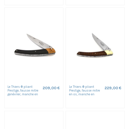
Le Thiers ® pliant
Le Thiers ® pliant
209,00 €
229,00 €
Prestige, fausse mitre
Prestige, fausse mitre
genévrier, manche en
en os, manche en
ébène de 12 cm,
amourette de 12 cm,
finition...
finition...