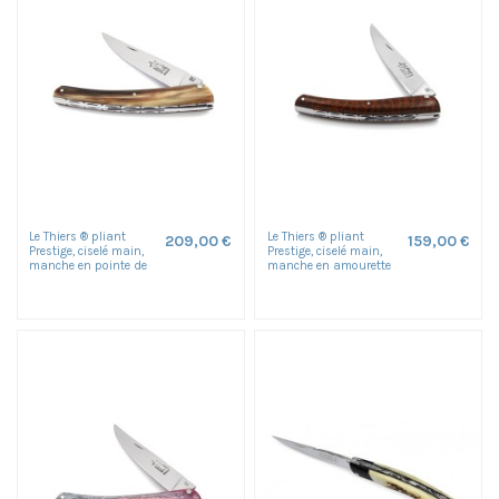
Le Thiers ® pliant
Le Thiers ® pliant
209,00 €
159,00 €
Prestige, ciselé main,
Prestige, ciselé main,
manche en pointe de
manche en amourette
corne blonde de 12
de 12 cm, finition
cm,...
brillant