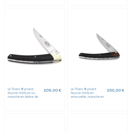
Le Thiers ® pliant,
Le Thiers ® pliant
209,00 €
350,00 €
fausse mitre en os,
fausse mitre en
manche en ébène de
amourette, manche en
12 cm, finition brillant
ébène de 12 cm,
finition brillant