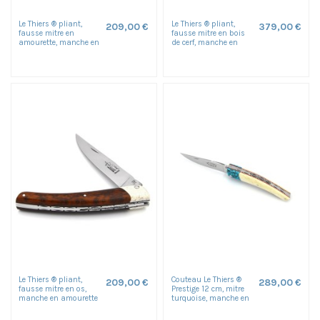
Le Thiers ® pliant,
Le Thiers ® pliant,
209,00 €
379,00 €
fausse mitre en
fausse mitre en bois
amourette, manche en
de cerf, manche en
bois de cerf de 12 cm,...
pointe de corne blonde
de...
Le Thiers ® pliant,
Couteau Le Thiers ®
209,00 €
289,00 €
fausse mitre en os,
Prestige 12 cm, mitre
manche en amourette
turquoise, manche en
de 12 cm, finition
os, finition polie
brillant