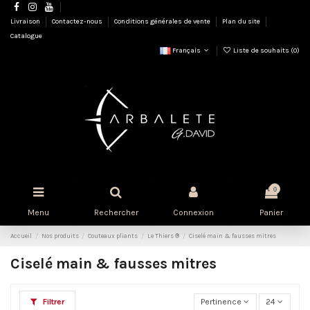
Livraison
Contactez-nous
Conditions générales de vente
Plan du site
Catalogue
Français
Liste de souhaits (
0
)
0
Menu
Rechercher
Connexion
Panier
Accueil
Nos produits
Couteaux pliants
Le Thiers ®
Ciselé main & fausses mitres
Ciselé main & fausses mitres
Filtrer
Pertinence
24