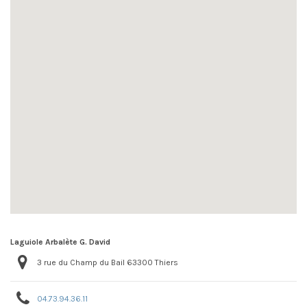
Laguiole Arbalète G. David
3 rue du Champ du Bail 63300 Thiers
04.73.94.36.11