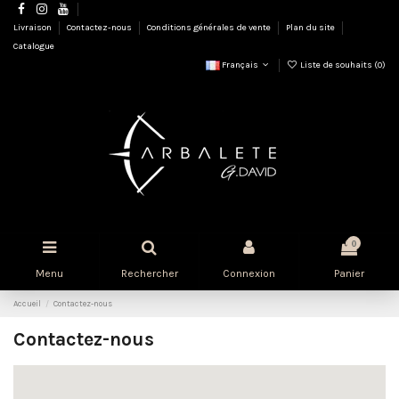
Livraison
Contactez-nous
Conditions générales de vente
Plan du site
Catalogue
Français
Liste de souhaits (
0
)
0
Menu
Rechercher
Connexion
Panier
Accueil
Contactez-nous
Contactez-nous