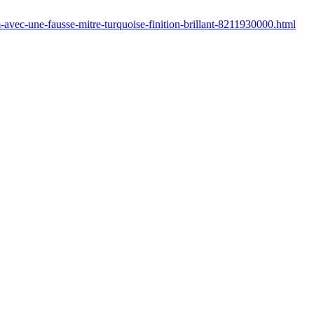
avec-une-fausse-mitre-turquoise-finition-brillant-8211930000.html